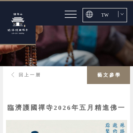
探本溯源
關於護國禪寺
最新消息
歷任住持
公告
伽藍巡禮
活動
古寺之美
與法相會
影音
山道景點
頂禮萬佛迎新春
藝文參學
媒體
藝文參學
回上一層
慈悲懺法滌垢塵
布施培福
孝親報恩師弘願
入寺禮儀
交通導引
臨濟護國禪寺2026年五月精進佛一