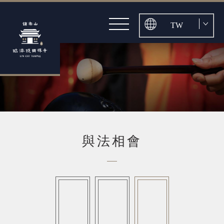
探本溯源
關於護國禪寺
最新消息
歷任住持
公告
伽藍巡禮
活動
古寺之美
與法相會
影音
山道景點
頂禮萬佛迎新春
藝文參學
媒體
慈悲懺法滌垢塵
布施培福
與法相會
孝親報恩師弘願
入寺禮儀
交通導引