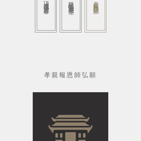
頂禮萬佛迎新春
慈悲懺法滌垢塵
孝親報恩師弘願
孝親報恩師弘願