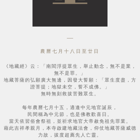
農曆七月十八日至廿日
《地藏經》云：「南閻浮提眾生，舉止動念，無不是業，
無不是罪。」

地藏菩薩的弘願廣大無邊，因發大誓願：「眾生度盡，方
證菩提；地獄未空，誓不成佛。」

無時無刻救拔苦難眾生。

每年農曆七月十五，適逢中元地官誕辰，

民間稱為中元節，也是佛教歡喜日。

當天依習俗會祭祖，並祈求地官大帝赦免祖先罪業。

藉此吉祥孝親月，本寺啟建地藏法會，仰仗地藏菩薩威德
力故，拔度超薦先人亡靈。
