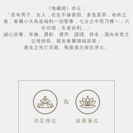
《地藏經》亦云：

「若有男子、女人，在生不修善因、多造眾罪，命終之
後，眷屬小大為造福利一切聖事，七分之中而乃獲一；六
分功德，生者自利。」

誠心供養、布施、讚歎、禮拜、讀誦、持名，迴向在世之
父母師長、親友眷屬增福添壽；

過去之先亡宗親、冤親債主得生淨土。
消災祿位
超薦蓮位