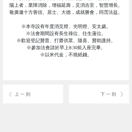
陽上者，業障消除，增福延壽，災消吉至，智慧增長。
敬廣邀十方善信、居士、大德，成就勝會，同霑法益。
※本寺設有年度消災燈、光明燈、安太歲。
※法會期間設有長生祿位、往生蓮位。
※歡迎登記贊普、打齋供眾、隨喜、贊助護持。
※參加法會請於早上8:30前入座完畢。
※以米代金，不燒紙錢。
上一則
下一則