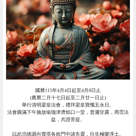
國曆115年4月4日起至4月8日止
(農曆二月十七日起至二月廿一日止)
舉行清明梁皇法會，禮拜梁皇寶懺五永日。
法會圓滿下午施放瑜珈津濟焰口一堂，普灑甘露，周霑法
益，共證菩提。
以此功德迴向寶塔各姓門中諸先靈，往生極樂淨土。