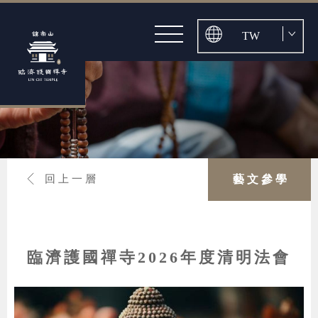
探本溯源
關於護國禪寺
最新消息
歷任住持
公告
伽藍巡禮
活動
古寺之美
與法相會
影音
山道景點
頂禮萬佛迎新春
藝文參學
媒體
藝文參學
回上一層
慈悲懺法滌垢塵
布施培福
孝親報恩師弘願
入寺禮儀
交通導引
臨濟護國禪寺2026年度清明法會