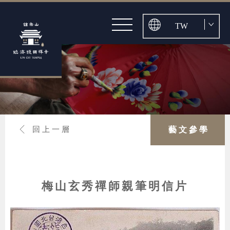
探本溯源
關於護國禪寺
最新消息
歷任住持
公告
伽藍巡禮
活動
古寺之美
與法相會
影音
山道景點
頂禮萬佛迎新春
藝文參學
媒體
藝文參學
回上一層
慈悲懺法滌垢塵
布施培福
孝親報恩師弘願
入寺禮儀
交通導引
梅山玄秀禪師親筆明信片